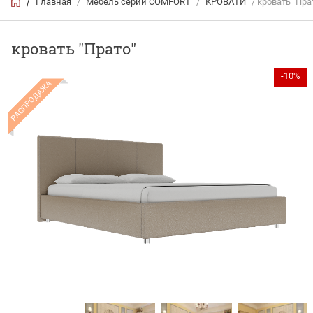
Главная
/
Мебель серии COMFORT
/
КРОВАТИ
/ кровать "Пра
/
кровать "Прато"
-10%
РАСПРОДАЖА