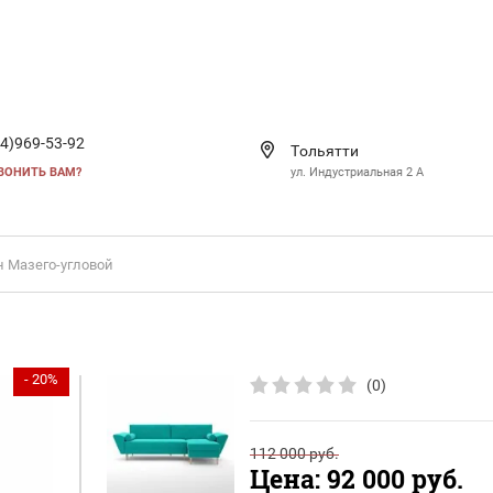
4)969-53-92
Тольятти
ВОНИТЬ ВАМ?
ул. Индустриальная 2 А
н Мазего-угловой
- 20%
(0)
112 000
руб.
Цена: 92 000
руб.